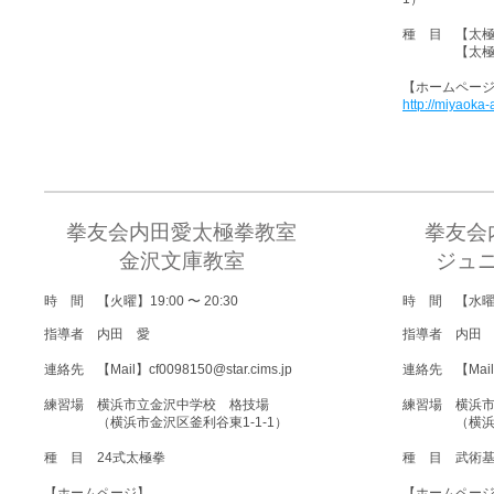
種 目 【太極
【太極剣ク
​【ホームペー
http://miyaoka-
拳友会内田愛太極拳教室
拳友会
金沢文庫教室
ジュ
時 間 【火曜】
19:00 〜 20:30
時 間 【水
指導者 内田 愛​
指導者 内田 
連絡先 【Mail】
cf0098150@star.cims.jp
連絡先 【Mai
練習場 横浜市立金沢中学校 格技場
練習場 横浜
（横浜市金沢区釜利谷東1-1-1）
（横浜市金沢
種 目 24式太極拳
種 目 武術
【ホームページ】
【ホームペー