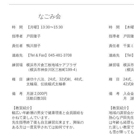
なごみ会
時 間 【月曜】
13:30〜15:30
時 間 【木曜
指導者
戸田隆子
指導者
戸田隆
責任者
鴨川朋子
責任者
千葉ミ
連絡先 【Tel & Fax】045-481-3708
連絡先 【Tel】0
練習場 横浜市片倉三枚地域ケアプラザ
練習場 横浜市
（横浜市神奈川区三枚町199-4）
（横浜市神
種 目 練功十八法、24式、32式剣、48式、
種 目 24式
太極扇、伝統楊式太極拳
42式
備 考
月謝 2
,000円
備 考 入会
活動日数3回
月 
【教室紹介】
【教室紹介】
幅広い年齢層の男女で健康増進と会員親睦を
地域の講習会か
かねて楽しんでいます。
熱心な戸田先生
先生指導終了後も自主練習出来ます。興味の
は年齢も経歴も
ある方は一度見学されては如何ですか。
た楽しい教室で
も雪が降っても