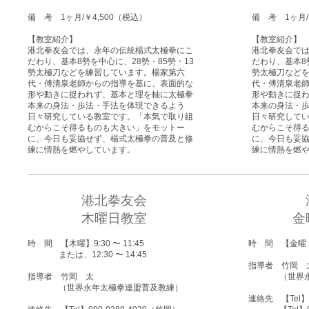
備 考 1ヶ月/￥4,500（税込）
備 考 1ヶ月/
【教室紹介】
【教室紹介】
港北拳友会では、永年の伝統楊式太極拳にこ
港北拳友会で
だわり、基本8勢を中心に、28勢・85勢・13
だわり、基本8
勢太極刀などを練習しています。楊家第六
勢太極刀など
代・傅清泉老師からの指導を基に、表面的な
代・傅清泉老
形や動きに捉われず、基本と理を軸に太極拳
形や動きに捉
本来の身法・歩法・手法を体現できるよう
本来の身法・
日々研究している教室です。「本気で取り組
日々研究して
むからこそ得るものも大きい」をモットー
むからこそ得
に、今日も妥協せず、楊式太極拳の普及と修
に、今日も妥
練に情熱を燃やしています。
練に情熱を燃
港北拳友会
木曜日教室
金
時 間 【木曜】9:30 〜 11:45
時 間 【金曜 月
または、12:30 〜 14:45
指導者 竹岡 
指導者 竹岡 太
（世界永年
（世界永年太極拳連盟普及教練）
連絡先 【Tel】0