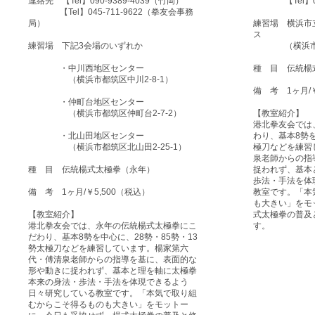
連絡先 【Tel】090-9389-4039（竹岡）
【Tel】045
【Tel】045-711-9622（拳友会事務
局）
練習場 横浜市
ス
練習場 下記3会場のいずれか
（横浜市都筑
・中川西地区センター
種 目 伝統楊
（横浜市都筑区中川2-8-1）
備 考 1ヶ月/￥
・仲町台地区センター
（横浜市都筑区仲町台2-7-2）
【教室紹介】
港北拳友会では
・北山田地区センター
わり、基本8勢を
（横浜市都筑区北山田2-25-1）
極刀などを練習
泉老師からの指
種 目 伝統楊式太極拳（永年）
捉われず、基本
歩法・手法を体
備 考 1ヶ月/￥5,500（税込）
教室です。「本
も大きい」をモ
【教室紹介】
式太極拳の普及
港北拳友会では、永年の伝統楊式太極拳にこ
す。
だわり、基本8勢を中心に、28勢・85勢・13
勢太極刀などを練習しています。楊家第六
代・傅清泉老師からの指導を基に、表面的な
形や動きに捉われず、基本と理を軸に太極拳
本来の身法・歩法・手法を体現できるよう
日々研究している教室です。「本気で取り組
むからこそ得るものも大きい」をモットー