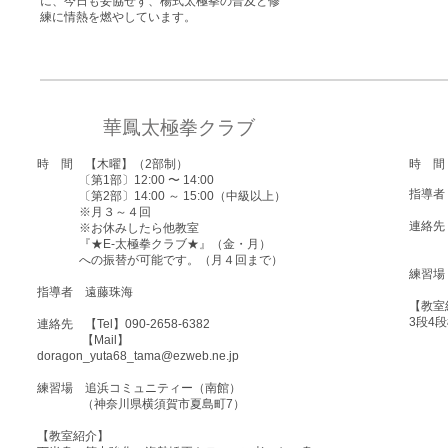
に、今日も妥協せず、楊式太極拳の普及と修
練に情熱を燃やしています。
華鳳太極拳クラブ
時 間 【木曜】（2部制）
時 間
〔第1部〕12:00 〜 14:00
指導者
〔第2部〕14:00 ～ 15:00（中級以上）
※月３～４回
連絡先
※お休みしたら他教室
​ 04
『★E-太極拳クラブ★』（金・月）
への振替が可能です。（月４回まで）
練習場
指導者 ​遠藤珠海
​【教
3段4
連絡先 【Tel】​090-2658-6382
【Mail】
doragon_yuta68_tama@ezweb.ne.jp
練習場 追浜コミュニティー（南館）
（神奈川県横須賀市夏島町7）
​【教室紹介】