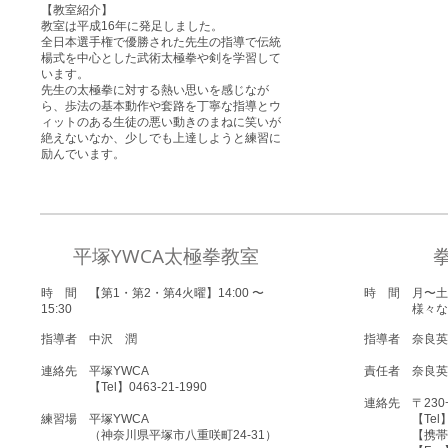
【教室紹介】
教室は平成16年に発足しました。
全日本選手権で優勝された先生の指導で伝統
楊式を中心とした武術太極拳や剣を学習して
います。
先生の太極拳に対する熱い思いを感じなが
ら、歩法の基本動作や套路を丁寧な指導とウ
ィットのある生徒の悪い動きのまねに笑いが
絶えないなか、少しでも上達しようと練習に
励んでいます。
平塚YWCA太極拳教室
時 間 【第1・第2・第4火曜】14:00 〜
時 間
月〜土
15:30
様々な拳式
指導者
中沢 潤
指導者
奈良英
連絡先 平塚YWCA
責任者
奈良英
【Tel】0463-21-1990
連絡先 〒230−
練習場 平塚YWCA
【Tel】045
（神奈川県平塚市八重咲町24-31）
【携帯】080