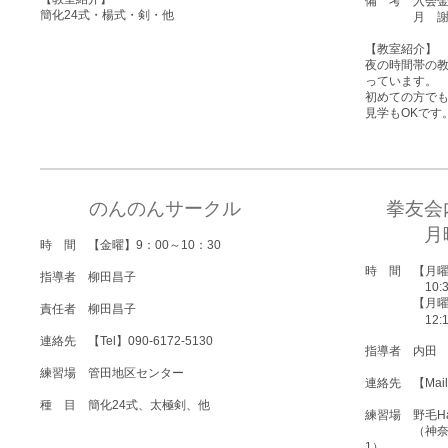
備 考 入会金
簡化24式・楊式・剣・他
月 謝 3,
【教室紹介】
夜の時間帯の
っています。
初めての方で
見学もOKです
のんのんサークル
拳友会
月
時 間 【金曜】9：00～10：30
時 間 【月曜
指導者 柳田昌子
10:
【月曜 太
責任者 柳田昌子
12:15 〜
連絡先 【Tel】090-6172-5130
指導者 内田 
練習場 管田地区センター
連絡先 【Mai
種 目 簡化24式、太極剣、他
練習場 野毛Ha
（神奈川県横
1）