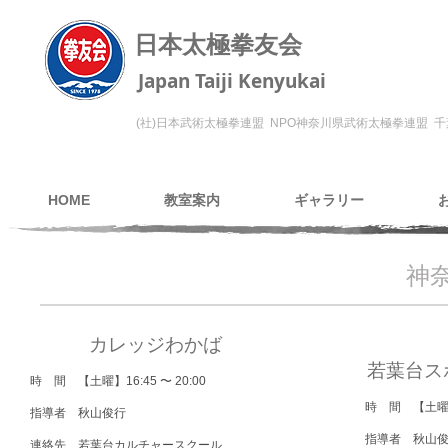
日本太極拳友会
Japan Taiji Kenyukai
(社)日本武術太極拳連盟 NPO神奈川県武術太極拳連盟
千
HOME
教室案内
ギャラリー
神
カレッジわかば
若葉台ス
時 間 【土曜】16:45
〜 20:00
時 間 【土曜】1
指導者 秋山俊行​
指導者 秋山
連絡先 若葉台カルチャースクール