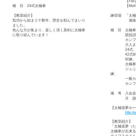
【Fax】045
種 目 24式太極拳
【Mail
【教室紹介】
練習場 「太極
気功から始まり十数年、歴史を刻んでまいり
連絡先住
ました。
色んな方が集まり、楽しく清く真剣に太極拳
種 目 太極拳
に取り組んでいます！
競技訓練、
カンフー（
大人まで、
24式、48
42式剣、
対練、伝統楊
太極拳基
ジュニアカ
練、
一般カンフ
カンフー武
備 考 入会金
月 謝 5,
【太極道夢
http:/
【教室紹介】
「太極道夢（た
太極拳が出来る