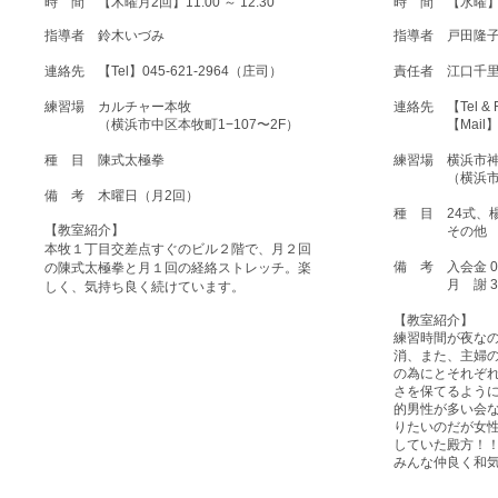
時 間 【木曜月2回】11:00 ～ 12:30
時 間 【水曜
指導者 鈴木いづみ
指導者
戸田隆
連絡先 【Tel】045-621-2964（庄司）
責任者
江口千
練習場 カルチャー本牧
連絡先 【Tel & F
（横浜市中区本牧町1−107〜2F）
【Mail
種 目 陳式太極拳
練習場 横浜市
（横浜市神奈川
備 考 木曜日（月2回）
種 目 24式、
【教室紹介】
その他
本牧１丁目交差点すぐのビル２階で、月２回
備 考 入会金
の陳式太極拳と月１回の経絡ストレッチ。楽
月 謝
しく、気持ち良く続けています。
【教室紹介】
練習時間が夜な
消、また、主婦
の為にとそれぞ
さを保てるよう
的男性が多い会
りたいのだが女
していた殿方！！
みんな仲良く和