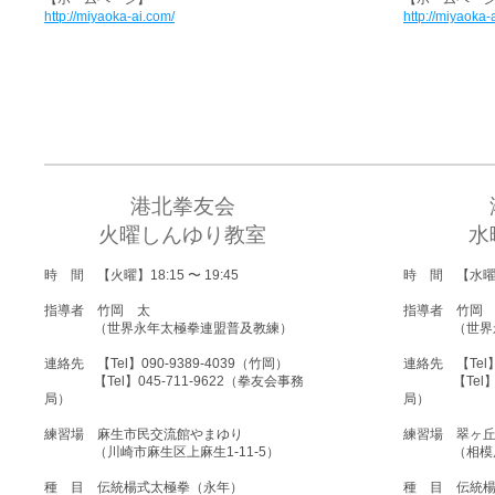
http://miyaoka-ai.com/
http://miyaoka-
港北拳友会
火曜しんゆり教室
水
時 間 【火曜】18:15 〜 19:45
時 間 【水曜】1
指導者 竹岡 太
指導者 竹岡
（世界永年太極拳連盟普及教練）
（世界永年
連絡先 【Tel】090-9389-4039（竹岡）
連絡先 【Tel】
【Tel】045-711-9622（拳友会事務
【Tel】045
局）
局）
練習場 麻生市民交流館やまゆり
練習場 翠ヶ
（川崎市麻生区上麻生1-11-5）
（相模原市南
種 目 伝統楊式太極拳（永年）
種 目 伝統