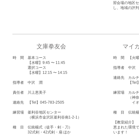
習会場の地区セ
し、地域の評判
文庫拳友会
マイ
時 間 基本コース
時 間 【火曜】1
【水曜】9:45 〜 11:45
選択コース
指導者 中沢 
【水曜】12:15 〜 14:15
連絡先 カル
指導者 中沢 潤
【Tel】045
責任者 川上恵美子
練習場 カル
（神奈川県
連絡先 【Tel】045-783-2505
イオン3
練習場 釜利谷地区センター
種 目 伝統
（横浜市金沢区釜利谷南1-2-1）
【教室紹介】
種 目 伝統楊式（徒手・剣・刀）
恵まれた環境
32式剣・42式剣・扇 ほか
います！