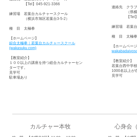
【Tel】045-921-3366
連絡先 クラ
​ （県横浜市
練習場 若葉台カルチャースクール
【Tel】​045
（横浜市旭区若葉台3-5-2）
練習場 若葉
種 目 太極拳
種 目 太極
【ホームページ】
綜合太極拳｜若葉台カルチャースクール
【ホームペー
(wakasuku.com)
wakabadaivosc
【教室紹介】
【教室紹介】
１００以上の講座を持つ総合カルチャーセン
若葉台西中学
ターです。
1000名以上
見学可
見学可
駐車場あり
カルチャー本牧
心身会