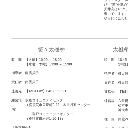
ライフスタイル
び、“道”を求
天井高は4.5m
敷いています。
や目的に合わせ
悠々太極拳
太極
時 間
【火曜】16:00 ～ 18:00
時 間 18:45 〜
【水曜・木曜】13:00 ～ 15:00
水曜日・土
指導者
南雲貞子
指導者 柳田
責任者
南雲貞子
責任者 柳田
連絡先 【Tel & Fax】046-835-6916
連絡先 【Tel】0
練習場 衣笠コミュニティセンター
練習場 六角
（横須賀市公郷町2-11 衣笠行政センター
松本中
内）
神大寺地
​ 岩戸コミュニティセンター
（横須賀市岩戸1-10-18）
種 目 簡化2
【教室紹介】