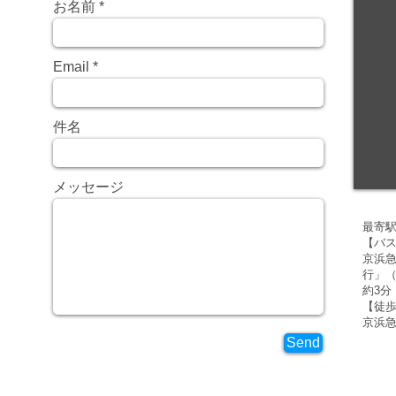
お名前
Email
件名
メッセージ
最寄駅
【バ
京浜急
行」（
約3分
【徒
京浜急
Send